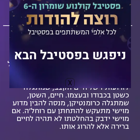
היכל התרבות אריאל
15
תקציר הסרט:
מוישי מאוהב ברוחל'ה, אישה צעירה שכל
חתניה הקודמים מתו. מוישי בורח מאביו
ואמו שכועסים על החלטתו, הישר
X
לזרועותיו של חיים הקצב, שמתגלה
כשטן בכבודו ובעצמו. חיים, השטן,
שמתגלה כרומנטיקן, מנסה להבין מדוע
מוישי מתעקש להתחתן עם רוחל'ה. אם
מוישי ידבק בהחלטתו לא תהיה לחיים
ברירה אלא להרוג אותו.