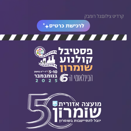
קרדיט צילום:גל רומבק
לרכישת כרטיס