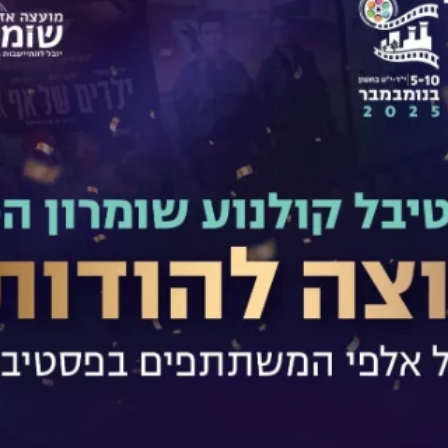
לפרטים
לפרטים
החתונה המרוקאית
באש ובמים
שלי
ראשון
| 9.11
| י"ח חשוון
היכל התרבות אריאל
שני
| 10.11
| י"ח חשוון
מבוא דותן