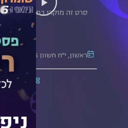
סרט זה מוקרן במסגרת רצועת
ראשון, י"ח חשוון 9.11.25
תקצ
9
ברו
הוא
גיה
המו