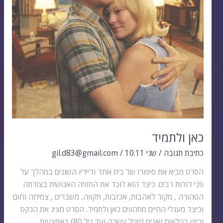
כאן ולתמיד
כתיבת תגובה
/
שני 10.11
/
gil.d83@gmail.com
הסרט מביא את סיפורו של בית אחד ודייריו השונים במהלך על
פני דורות רבים. כיצד הוא לוכד את החוויה האנושית בצורתה
הטהורה , מקור לאהבות, אכזבות, תקווה, משברים , צמיחה וחום
וכיצד מעגלי החיים מתהווים כאן ולתמיד. הסרט מציג את הנקס
ורייט בגילאים שונים (מגיל עשרה ועד גיל 80) באמצעות