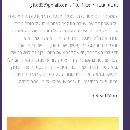
כתיבת תגובה
/
שני 10.11
/
gil.d83@gmail.com
המשפחה הכי מטורללת בספרד מגיעה למרוקו! עולמה המושלם
של משפחת דיאס-אגירה מתהפך לאחר מותו של חוסה מריה,
אבי המשפחה. משאלתו האחרונה של חוסה היתה שהמשפחה
תחזיר את ה"סרדינטה", סירת הדיג הראשונה שלו, אשר
מחלידה במרוקו. כרמן (אשתו של חוסה) נחושה לקיים את
משאלתו האחרונה, יוצאת למסע עם בתה, ובן זוגה לשעבר של
הבת שמנסה נואשות להחזיר אותה לזרועותיו. מהר מאוד הם יגלו
גם את סודו הגדול של חוסה מריה – חמידה, בתו השנייה מחוץ
לנישואים. מפה מתגלגלת קומדיה של טעויות שבמרכזה חתונה,
עם תוצאות בלתי צפויות שיפתיעו אפילו את משפחת הכלה.
Read More »
מופאסה
מלך