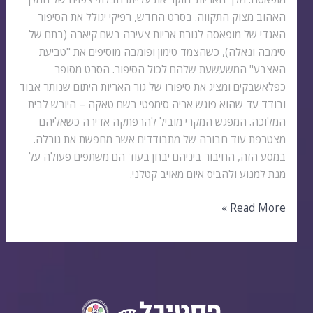
האהוב מצוק התקווה. בסרט החדש, רפיקי יגולל את הסיפור
האגדי של מופאסה לגורת אריות צעירה בשם קיארה (בתם של
סימבה ונאלה), כשהצמד טימון ופומבה מוסיפים את "טביעת
האצבע" המשעשעת שלהם לכול הסיפור. הסרט מסופר
כפלאשבקים ומציג את סיפורו של גור האריות היתום שנותר אבוד
ובודד עד שהוא פוגש אריה סימפטי בשם טאקה – היורש לבית
המלוכה. המפגש המקרי מוביל להרפתקה אדירה כשאליהם
מצטרפת עוד חבורה של מתבודדים אשר מחפשת את גורלה.
במסע הזה, החיבור ביניהם יבחן בעוד הם משתפים פעולה על
מנת למנוע ולהביס איום מאויב קטלני.
Read More »