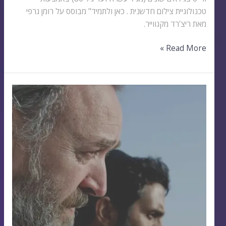
טכנולוגיית צילום חדשנית . כאן ולתמיד" מבוסס על רומן גרפי
מאת ריצ'רד מקגווייר.
Read More »
אמצע
החיים