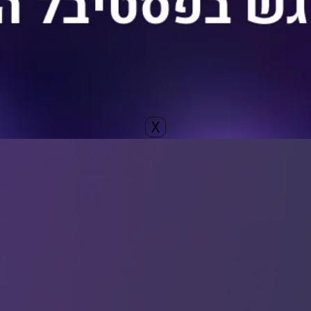
א מוצא את עצמו טס לעיירה קטנה בקנדה לנסות ולגלות מי היה הילד
על הרצון להיות הורה ועל הנגעים שמתלווים לזה.
בבימויו של שבי גביזון.
X