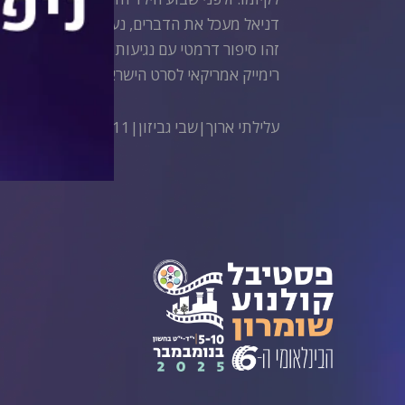
דניאל מעכל את הדברים, נעצב, וכעבור זמן הו
זהו סיפור דרמטי עם נגיעות קומיות על הורות, 
רימייק אמריקאי לסרט הישראלי המצליח ״געגוע״ 
עלילתי ארוך|שבי גביזון|111 דקות|אנגלית