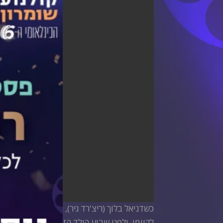
כשדניאל בלוך (ריצ'רד גיר), רווק ניו יורקי 
לקיומו. ולפני שבוע הילד הזה שלהם לקח את 